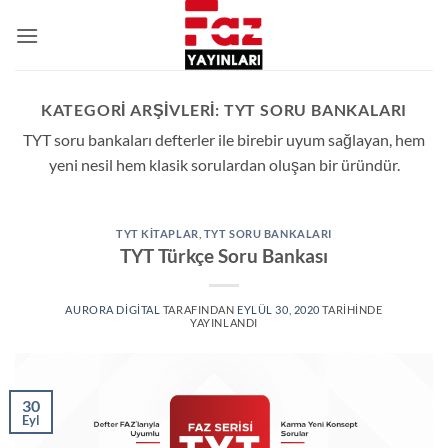
İçeriğe
atla
KATEGORI ARŞIVLERI:
TYT SORU BANKALARI
TYT soru bankaları defterler ile birebir uyum sağlayan, hem
yeni nesil hem klasik sorulardan oluşan bir üründür.
TYT KITAPLAR
,
TYT SORU BANKALARI
TYT Türkçe Soru Bankası
AURORA DIGITAL
TARAFINDAN
EYLÜL 30, 2020
TARIHINDE
YAYINLANDI
30
Eyl