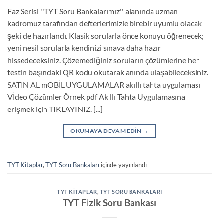
Faz Serisi ''TYT Soru Bankalarımız'' alanında uzman
kadromuz tarafından defterlerimizle birebir uyumlu olacak
şekilde hazırlandı. Klasik sorularla önce konuyu öğrenecek;
yeni nesil sorularla kendinizi sınava daha hazır
hissedeceksiniz. Çözemediğiniz soruların çözümlerine her
testin başındaki QR kodu okutarak anında ulaşabileceksiniz.
SATIN AL mOBİL UYGULAMALAR akıllı tahta uygulaması
Vİdeo Çözümler Örnek pdf Akıllı Tahta Uygulamasına
erişmek için TIKLAYINIZ. [...]
OKUMAYA DEVAM EDIN
→
TYT Kitaplar
,
TYT Soru Bankaları
içinde yayınlandı
TYT KITAPLAR
,
TYT SORU BANKALARI
TYT Fizik Soru Bankası