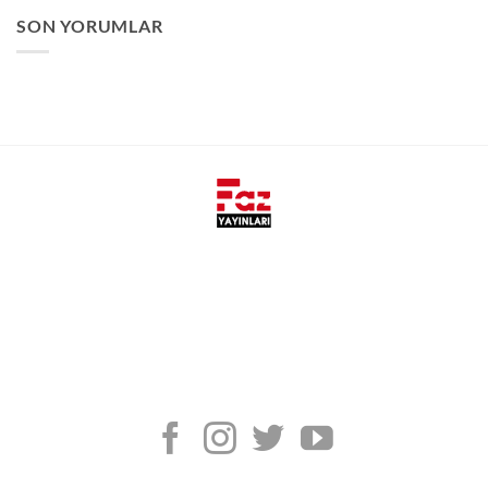
SON YORUMLAR
Faz Yayınları, yeni nesil yayıncılık anlayışı ile öğrencilerin ve
öğretmenlerin ihtiyaçlarını hızlı, kaliteli ve pratik olarak
karşılamak amacıyla kurulmuştur.