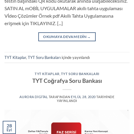
testin başındaki QR kodu okutarak anında ulaşabileceksiniz.
SATIN AL mOBİL UYGULAMALAR akıllı tahta uygulaması
Vİdeo Çözümler Örnek pdf Akıllı Tahta Uygulamasına
erişmek için TIKLAYINIZ. [...]
OKUMAYA DEVAM EDIN
→
TYT Kitaplar
,
TYT Soru Bankaları
içinde yayınlandı
TYT KITAPLAR
,
TYT SORU BANKALARI
TYT Coğrafya Soru Bankası
AURORA DIGITAL
TARAFINDAN
EYLÜL 28, 2020
TARIHINDE
YAYINLANDI
28
Eyl