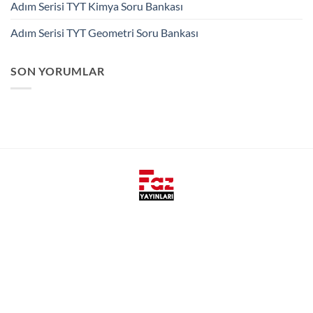
Adım Serisi TYT Kimya Soru Bankası
Adım Serisi TYT Geometri Soru Bankası
SON YORUMLAR
Faz Yayınları, yeni nesil yayıncılık anlayışı ile öğrencilerin ve
öğretmenlerin ihtiyaçlarını hızlı, kaliteli ve pratik olarak
karşılamak amacıyla kurulmuştur.