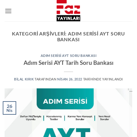
İçeriğe
atla
KATEGORI ARŞIVLERI:
ADIM SERISI AYT SORU
BANKASI
ADIM SERISI AYT SORU BANKASI
Adım Serisi AYT Tarih Soru Bankası
BILAL KIRIK
TARAFINDAN
NISAN 26, 2022
TARIHINDE YAYINLANDI
26
Nis