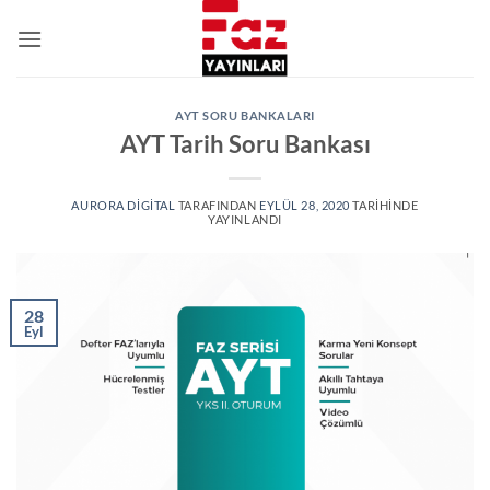
İçeriğe
atla
AYT SORU BANKALARI
AYT Tarih Soru Bankası
AURORA DIGITAL
TARAFINDAN
EYLÜL 28, 2020
TARIHINDE
YAYINLANDI
28
Eyl