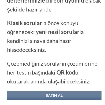
defterlerimizle birebir uyumlu
olacak
şekilde hazırlandı.
Klasik sorular
la önce konuyu
öğrenecek;
yeni nesil sorular
la
kendinizi sınava daha hazır
hissedeceksiniz.
Çözemediğiniz soruların çözümlerine
her testin başındaki
QR kod
u
okutarak anında ulaşabileceksiniz.
SATIN AL