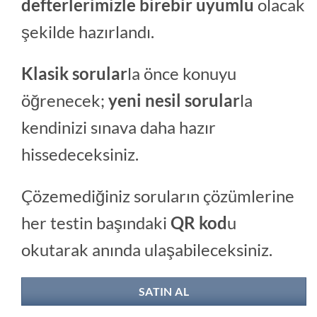
defterlerimizle birebir uyumlu
olacak
şekilde hazırlandı.
Klasik sorular
la önce konuyu
öğrenecek;
yeni nesil sorular
la
kendinizi sınava daha hazır
hissedeceksiniz.
Çözemediğiniz soruların çözümlerine
her testin başındaki
QR kod
u
okutarak anında ulaşabileceksiniz.
SATIN AL