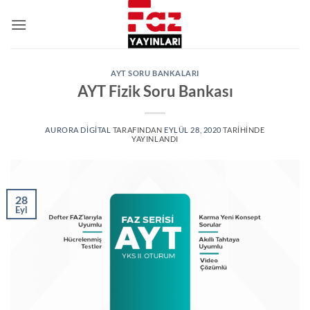
İçeriğe
atla
AYT SORU BANKALARI
AYT Fizik Soru Bankası
AURORA DIGITAL
TARAFINDAN
EYLÜL 28, 2020
TARIHINDE
YAYINLANDI
28
Eyl