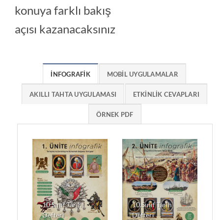
konuya farklı bakış
açısı kazanacaksınız
İNFOGRAFİK
MOBİL UYGULAMALAR
AKILLI TAHTA UYGULAMASI
ETKİNLİK CEVAPLARI
ÖRNEK PDF
10.Sınıf Tarih
10.Sınıf Tarih
Defteri
Defteri