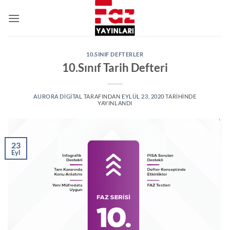
İçeriğe
atla
10.SINIF DEFTERLER
10.Sınıf Tarih Defteri
AURORA DIGITAL
TARAFINDAN
EYLÜL 23, 2020
TARIHINDE
YAYINLANDI
23
Eyl