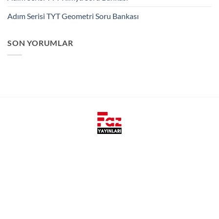
Adım Serisi TYT Geometri Soru Bankası
SON YORUMLAR
Faz Yayınları, yeni nesil yayıncılık anlayışı ile öğrencilerin ve
öğretmenlerin ihtiyaçlarını hızlı, kaliteli ve pratik olarak
karşılamak amacıyla kurulmuştur.